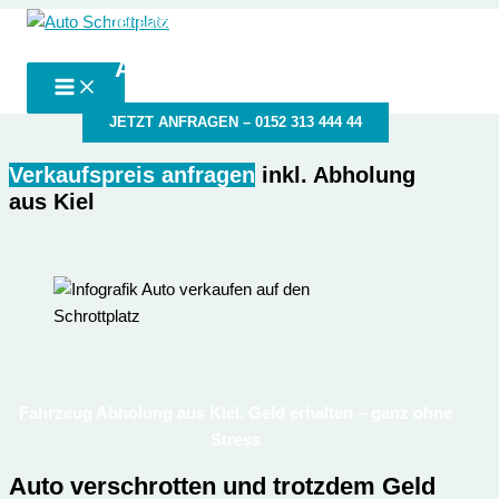
Zum
der autoschrottplatz in deiner Nähe
Auto Schrottplatz
Inhalt
Autoschrottplatz Kiel
springen
JETZT ANFRAGEN – 0152 313 444 44
Verkaufspreis anfragen
inkl. Abholung
aus Kiel
Fahrzeug Abholung aus Kiel, Geld erhalten – ganz ohne
Stress
Auto verschrotten und trotzdem Geld