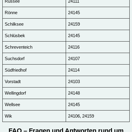
Russee
24111
Rönne
24145
Schilksee
24159
Schlüsbek
24145
Schreventeich
24116
Suchsdorf
24107
Südfriedhof
24114
Vorstadt
24103
Wellingdorf
24148
Wellsee
24145
Wik
24106, 24159
FAQ
– Fragen und Antworten rund um