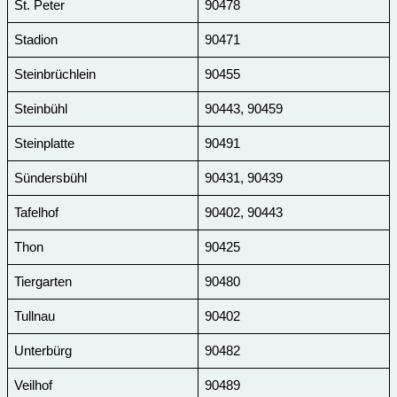
St. Peter
90478
Stadion
90471
Steinbrüchlein
90455
Steinbühl
90443, 90459
Steinplatte
90491
Sündersbühl
90431, 90439
Tafelhof
90402, 90443
Thon
90425
Tiergarten
90480
Tullnau
90402
Unterbürg
90482
Veilhof
90489