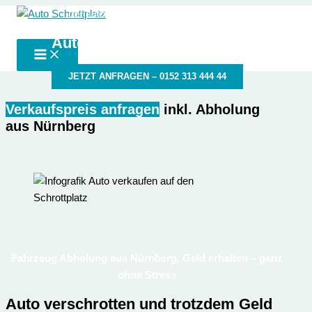
Zum
der autoschrottplatz in deiner Nähe
Auto Schrottplatz
Inhalt
Autoschrottplatz Nürnberg
springen
JETZT ANFRAGEN – 0152 313 444 44
Verkaufspreis anfragen
inkl. Abholung
aus Nürnberg
Fahrzeug Abholung aus Nürnberg, Geld erhalten – ganz
ohne Stress
Auto verschrotten und trotzdem Geld