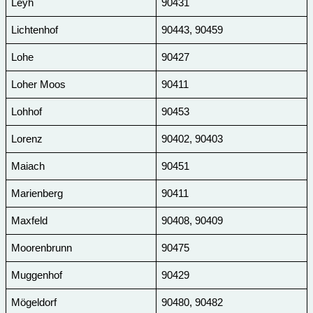
Leyh
90431
Lichtenhof
90443, 90459
Lohe
90427
Loher Moos
90411
Lohhof
90453
Lorenz
90402, 90403
Maiach
90451
Marienberg
90411
Maxfeld
90408, 90409
Moorenbrunn
90475
Muggenhof
90429
Mögeldorf
90480, 90482