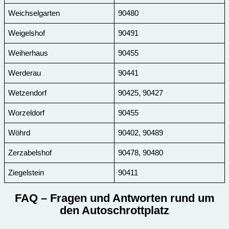
Weichselgarten
90480
Weigelshof
90491
Weiherhaus
90455
Werderau
90441
Wetzendorf
90425, 90427
Worzeldorf
90455
Wöhrd
90402, 90489
Zerzabelshof
90478, 90480
Ziegelstein
90411
FAQ
– Fragen und Antworten rund um
den Autoschrottplatz