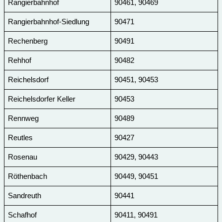
Rangierbahnhof
90461, 90469
Rangierbahnhof-Siedlung
90471
Rechenberg
90491
Rehhof
90482
Reichelsdorf
90451, 90453
Reichelsdorfer Keller
90453
Rennweg
90489
Reutles
90427
Rosenau
90429, 90443
Röthenbach
90449, 90451
Sandreuth
90441
Schafhof
90411, 90491