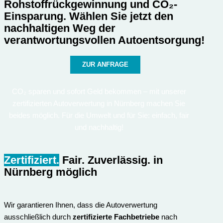
Rohstoffrückgewinnung und CO₂-
Einsparung. Wählen Sie jetzt den
nachhaltigen Weg der
verantwortungsvollen Autoentsorgung!
ZUR ANFRAGE
CO₂ sparen und sofort Geld bekommen – mit unserer
zertifizierten Autoverwertung in Nürnberg machen Sie
beides möglich. Für die Umwelt und für Sie: einfach, fair
und nachhaltig!
Zertifiziert.
Fair. Zuverlässig.
in
Nürnberg möglich
Wir garantieren Ihnen, dass die Autoverwertung
ausschließlich durch
zertifizierte Fachbetriebe
nach