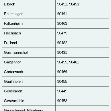
Eibach
90451, 90453
Erlenstegen
90491
Falkenheim
90469
Fischbach
90475
Freiland
90482
Gaismannshof
90431
Galgenhof
90459, 90461
Gartenstadt
90469
Gaulnhofen
90455
Gebersdorf
90449
Gerasmühle
90453
Gewerbepark Nürnberg-