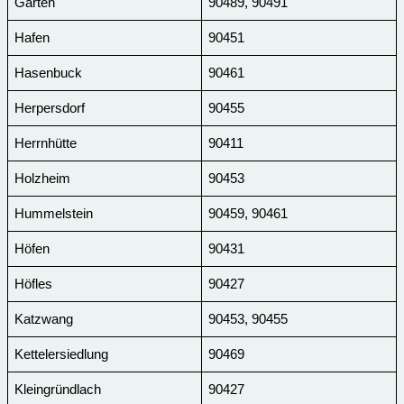
Gärten
90489, 90491
Hafen
90451
Hasenbuck
90461
Herpersdorf
90455
Herrnhütte
90411
Holzheim
90453
Hummelstein
90459, 90461
Höfen
90431
Höfles
90427
Katzwang
90453, 90455
Kettelersiedlung
90469
Kleingründlach
90427