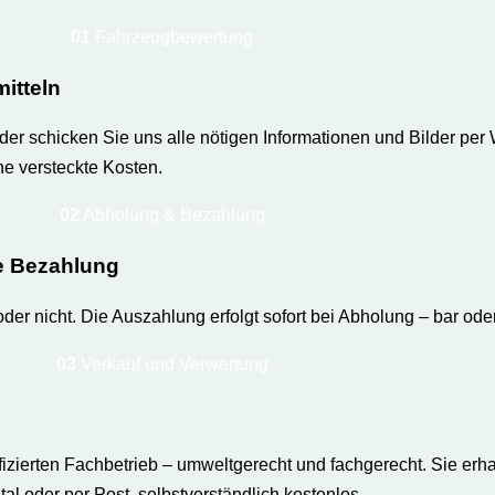
01
Fahrzeugbewertung
itteln
der schicken Sie uns alle nötigen Informationen und Bilder pe
hne versteckte Kosten.
02
Abholung & Bezahlung
e Bezahlung
der nicht. Die Auszahlung erfolgt sofort bei Abholung – bar od
03
Verkauf und Verwertung
fizierten Fachbetrieb – umweltgerecht und fachgerecht. Sie er
l oder per Post, selbstverständlich kostenlos.