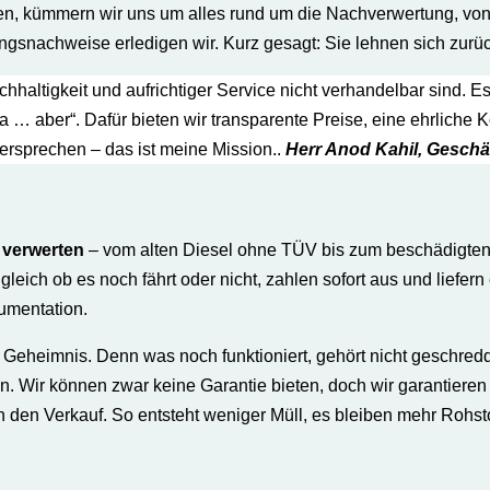
fen, kümmern wir uns um alles rund um die Nachverwertung, von
snachweise erledigen wir. Kurz gesagt: Sie lehnen sich zurück
altigkeit und aufrichtiger Service nicht verhandelbar sind. Es
a … aber“. Dafür bieten wir transparente Preise, eine ehrlich
ersprechen – das ist meine Mission..
Herr
Anod Kahi
l, Geschä
 verwerten
– vom alten Diesel ohne TÜV bis zum beschädigten 
leich ob es noch fährt oder nicht, zahlen sofort aus und liefern 
umentation.
n Geheimnis. Denn was noch funktioniert, gehört nicht geschredd
an. Wir können zwar keine Garantie bieten, doch wir garantier
t in den Verkauf. So entsteht weniger Müll, es bleiben mehr Rohs