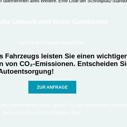
r übernehmen alles Weitere. Eine Liste der Schrottplatz-Stando
 die Umwelt und Ihren Geldbeutel
Tun Sie der Umwelt etwas Gutes:
es Fahrzeugs leisten Sie einen wichtig
n von CO₂-Emissionen. Entscheiden Sie 
 Autoentsorgung!
ZUR ANFRAGE
e der Umwelt etwas Gutes, sparen CO₂ ein und erhalten gleichzeit
fairer, einfacher und nachhaltiger Weg!