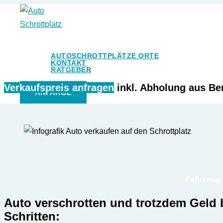
Zum
Inhalt
Auto Schrottplatz
springen
AUTOSCHROTTPLÄTZE ORTE
KONTAKT
RATGEBER
Verkaufspreis anfragen
inkl. Abholung aus B
ANFARGE
Fahrzeug 
Auto verschrotten und trotzdem Geld
Schritten: