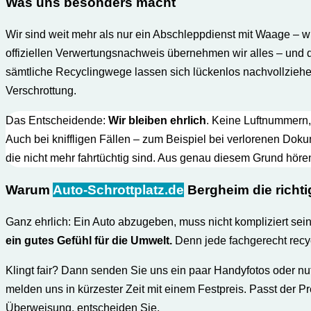
Was uns besonders macht
Wir sind weit mehr als nur ein Abschleppdienst mit Waage – w
offiziellen Verwertungs­nachweis übernehmen wir alles – und d
sämtliche Recyclingwege lassen sich lückenlos nachvollziehen
Verschrottung.
Das Entscheidende:
Wir bleiben ehrlich
. Keine Luftnummern, 
Auch bei kniffligen Fällen – zum Beispiel bei verlorenen Dok
die nicht mehr fahrtüchtig sind. Aus genau diesem Grund höre
Warum
Auto-Schrottplatz.de
Bergheim die richti
Ganz ehrlich: Ein Auto abzugeben, muss nicht kompliziert sein
ein gutes Gefühl für die Umwelt.
Denn jede fachgerecht recy
Klingt fair? Dann senden Sie uns ein paar Handyfotos oder n
melden uns in kürzester Zeit mit einem Festpreis. Passt der Pre
Überweisung, entscheiden Sie.