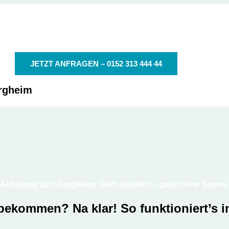
der autoschrottplatz in deiner Nähe
Autoschrottplatz Bergheim
JETZT ANFRAGEN – 0152 313 444 44
ergheim
Abholung aus Bergheim, Geld erhalten – ganz ohne Stress
 bekommen? Na klar!
So funktioniert’s 