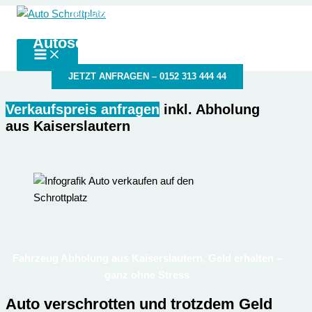
Zum
der autoschrottplatz in deiner Nähe
Auto Schrottplatz
Inhalt
Autoschrottplatz Kaiserslautern
springen
JETZT ANFRAGEN – 0152 313 444 44
Verkaufspreis anfragen
inkl. Abholung
aus Kaiserslautern
Fahrzeug Abholung aus Kaiserslautern, Geld erhalten –
ganz ohne Stress
Auto verschrotten und trotzdem Geld