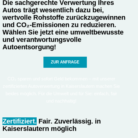
Die sachgerechte Verwertung Ihres
Autos trägt wesentlich dazu bei,
wertvolle Rohstoffe zurückzugewinnen
und CO₂-Emissionen zu reduzieren.
Wählen Sie jetzt eine umweltbewusste
und verantwortungsvolle
Autoentsorgung!
ZUR ANFRAGE
CO₂ sparen und sofort Geld bekommen – mit unserer
zertifizierten Autoverwertung in Kaiserslautern machen Sie
beides möglich. Für die Umwelt und für Sie: einfach, fair
und nachhaltig!
Zertifiziert.
Fair. Zuverlässig.
in
Kaiserslautern möglich