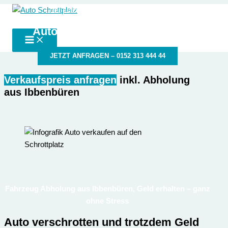
Zum
der autoschrottplatz in deiner Nähe
Auto Schrottplatz
Inhalt
Autoschrottplatz Ibbenbüren
springen
JETZT ANFRAGEN – 0152 313 444 44
Verkaufspreis anfragen
inkl. Abholung
aus Ibbenbüren
Fahrzeug Abholung aus Ibbenbüren, Geld erhalten – ganz
ohne Stress
Auto verschrotten und trotzdem Geld