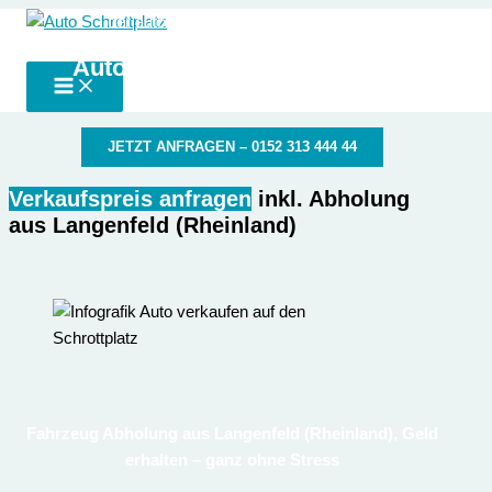
Zum
der autoschrottplatz in deiner Nähe
Auto Schrottplatz
Inhalt
Autoschrottplatz Langenfeld
springen
(Rheinland)
JETZT ANFRAGEN – 0152 313 444 44
Verkaufspreis anfragen
inkl. Abholung
aus Langenfeld (Rheinland)
Fahrzeug Abholung aus Langenfeld (Rheinland), Geld
erhalten – ganz ohne Stress