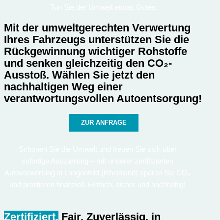
Tun Sie der Umwelt etwas Gutes:
Mit der umweltgerechten Verwertung
Ihres Fahrzeugs unterstützen Sie die
Rückgewinnung wichtiger Rohstoffe
und senken gleichzeitig den CO₂-
Ausstoß. Wählen Sie jetzt den
nachhaltigen Weg einer
verantwortungsvollen Autoentsorgung!
ZUR ANFRAGE
Schonen Sie die Umwelt und freuen Sie sich über
sofortige Auszahlung – mit unserer zertifizierten
Autoverwertung in Langenfeld (Rheinland) sparen Sie CO₂
und profitieren finanziell. Einfach, sicher und nachhaltig!
Zertifiziert.
Fair. Zuverlässig.
in