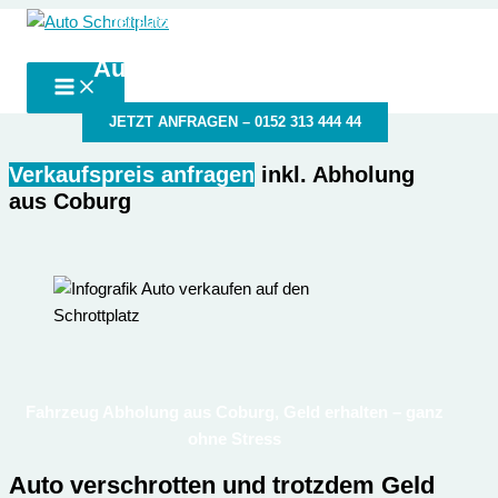
Zum
der autoschrottplatz in deiner Nähe
Auto Schrottplatz
Inhalt
Autoschrottplatz Coburg
springen
JETZT ANFRAGEN – 0152 313 444 44
Verkaufspreis anfragen
inkl. Abholung
aus Coburg
Fahrzeug Abholung aus Coburg, Geld erhalten – ganz
ohne Stress
Auto verschrotten und trotzdem Geld