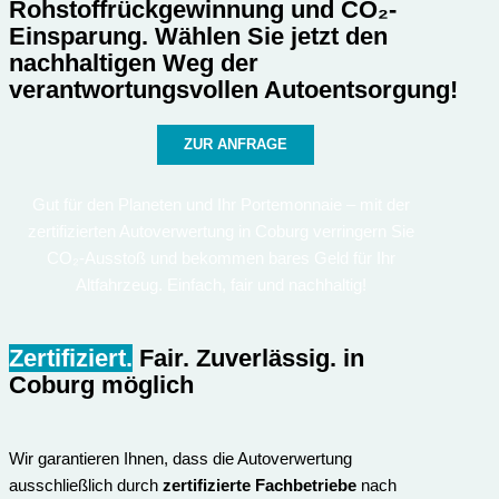
Rohstoffrückgewinnung und CO₂-
Einsparung. Wählen Sie jetzt den
nachhaltigen Weg der
verantwortungsvollen Autoentsorgung!
ZUR ANFRAGE
Gut für den Planeten und Ihr Portemonnaie – mit der
zertifizierten Autoverwertung in Coburg verringern Sie
CO₂-Ausstoß und bekommen bares Geld für Ihr
Altfahrzeug. Einfach, fair und nachhaltig!
Zertifiziert.
Fair. Zuverlässig.
in
Coburg möglich
Wir garantieren Ihnen, dass die Autoverwertung
ausschließlich durch
zertifizierte Fachbetriebe
nach