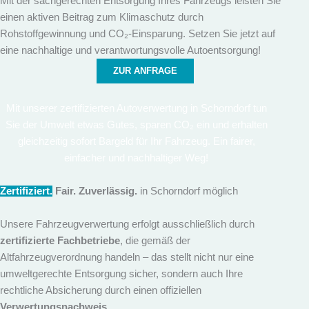
Mit der sachgerechten Entsorgung Ihres Fahrzeugs leisten Sie
einen aktiven Beitrag zum Klimaschutz durch
Rohstoffgewinnung und CO₂-Einsparung. Setzen Sie jetzt auf
eine nachhaltige und verantwortungsvolle Autoentsorgung!
ZUR ANFRAGE
Mit unserer zertifizierten Autoverwertung in Schorndorf tun
Sie der Umwelt etwas Gutes, sparen CO₂ ein und erhalten
gleichzeitig sofort Bargeld für Ihr Fahrzeug. Ein fairer,
einfacher und nachhaltiger Weg!
Zertifiziert.
Fair. Zuverlässig.
in Schorndorf möglich
Unsere Fahrzeugverwertung erfolgt ausschließlich durch
zertifizierte Fachbetriebe
, die gemäß der
Altfahrzeugverordnung handeln – das stellt nicht nur eine
umweltgerechte Entsorgung sicher, sondern auch Ihre
rechtliche Absicherung durch einen offiziellen
Verwertungsnachweis
.