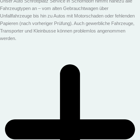
Unser Auto Schrottplatz Service in Schorndorf nimmt nahezu alle
Fahrzeugtypen an – vom alten Gebrauchtwagen über
Unfallfahrzeuge bis hin zu Autos mit Motorschaden oder fehlenden
Papieren (nach vorheriger Prüfung). Auch gewerbliche Fahrzeuge,
Transporter und Kleinbusse können problemlos angenommen
werden.