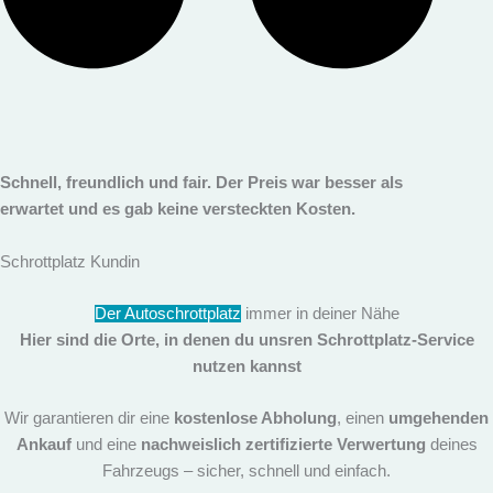
Schnell, freundlich und fair. Der Preis war besser als
erwartet und es gab keine versteckten Kosten.
Schrottplatz Kundin
Der Autoschrottplatz
immer in deiner Nähe
Hier sind die Orte, in denen du unsren
Schrottplatz-Service
nutzen kannst
Wir garantieren dir eine
kostenlose Abholung
, einen
umgehenden
Ankauf
und eine
nachweislich zertifizierte Verwertung
deines
Fahrzeugs – sicher, schnell und einfach.