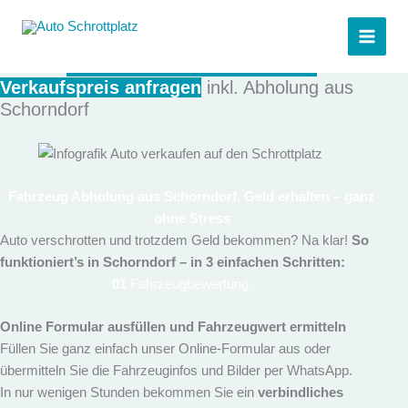
Zum
der autoschrottplatz in deiner Nähe
Inhalt
Autoschrottplatz Schorndorf
Auto Schrottplatz
springen
JETZT ANFRAGEN – 0152 313 444 44
Verkaufspreis anfragen
inkl. Abholung aus
Schorndorf
Fahrzeug Abholung aus Schorndorf, Geld erhalten – ganz
ohne Stress
Auto verschrotten und trotzdem Geld bekommen? Na klar!
So
funktioniert’s in Schorndorf – in 3 einfachen Schritten:
01
Fahrzeugbewertung
Online Formular ausfüllen und Fahrzeugwert ermitteln
Füllen Sie ganz einfach unser Online-Formular aus oder
übermitteln Sie die Fahrzeuginfos und Bilder per WhatsApp.
In nur wenigen Stunden bekommen Sie ein
verbindliches