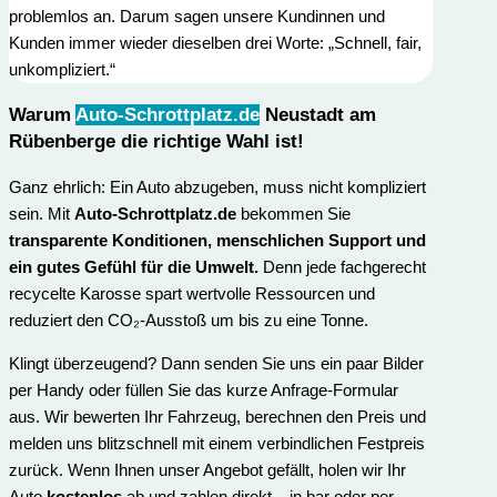
problemlos an. Darum sagen unsere Kundinnen und
Kunden immer wieder dieselben drei Worte: „Schnell, fair,
unkompliziert.“
Warum
Auto-Schrottplatz.de
Neustadt am
Rübenberge die richtige Wahl ist
!
Ganz ehrlich: Ein Auto abzugeben, muss nicht kompliziert
sein. Mit
Auto-Schrottplatz.de
bekommen Sie
transparente Konditionen, menschlichen Support und
ein gutes Gefühl für die Umwelt.
Denn jede fachgerecht
recycelte Karosse spart wertvolle Ressourcen und
reduziert den CO₂-Ausstoß um bis zu eine Tonne.
Klingt überzeugend? Dann senden Sie uns ein paar Bilder
per Handy oder füllen Sie das kurze Anfrage-Formular
aus. Wir bewerten Ihr Fahrzeug, berechnen den Preis und
melden uns blitzschnell mit einem verbindlichen Festpreis
zurück. Wenn Ihnen unser Angebot gefällt, holen wir Ihr
Auto
kostenlos
ab und zahlen direkt – in bar oder per