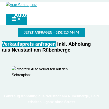
Zum
der autoschrottplatz in deiner Nähe
Auto Schrottplatz
Inhalt
Autoschrottplatz Neustadt am
springen
Rübenberge
JETZT ANFRAGEN – 0152 313 444 44
Verkaufspreis anfragen
inkl. Abholung
aus Neustadt am Rübenberge
Fahrzeug Abholung aus Neustadt am Rübenberge, Geld
erhalten – ganz ohne Stress