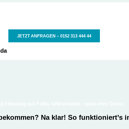
der autoschrottplatz in deiner Nähe
Autoschrottplatz Fulda
JETZT ANFRAGEN – 0152 313 444 44
lda
g Abholung aus Fulda, Geld erhalten – ganz ohne Stress
 bekommen? Na klar!
So funktioniert’s i