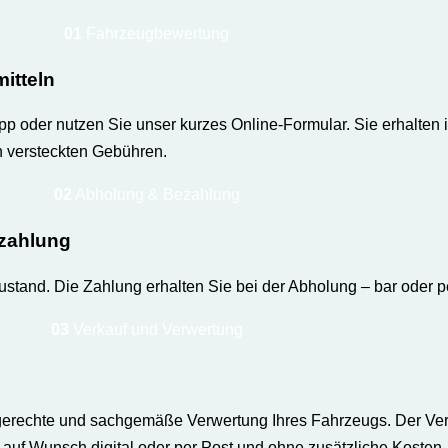
01
Fahrzeugbewertung
itteln
 oder nutzen Sie unser kurzes Online-Formular. Sie erhalten 
on versteckten Gebühren.
02
Abholung & Bezahlung
ezahlung
ustand. Die Zahlung erhalten Sie bei der Abholung – bar oder 
03
Verkauf und Verwertung
tgerechte und sachgemäße Verwertung Ihres Fahrzeugs. Der Ve
uf Wunsch digital oder per Post und ohne zusätzliche Kosten.