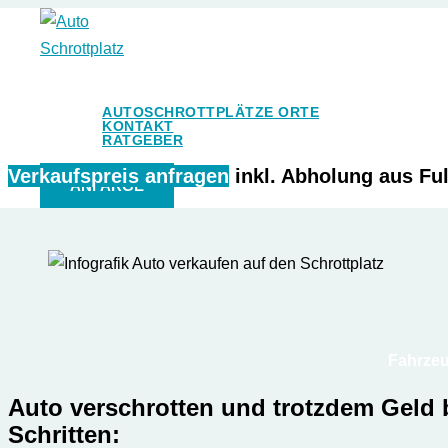
Zum
Inhalt
Auto Schrottplatz
springen
AUTOSCHROTTPLÄTZE ORTE
KONTAKT
RATGEBER
Verkaufspreis anfragen
inkl. Abholung aus Fu
ANFARGE
Fahrzeu
Auto verschrotten und trotzdem Geld
Schritten: