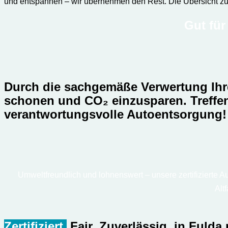
und entspannen – wir übernehmen den Rest. Die Übersicht zu
Gut für
Durch die sachgemäße Verwertung Ihre
schonen und CO₂ einzusparen. Treffen 
verantwortungsvolle Autoentsorgung!
Umweltfreundlich und lohnenswert – unsere zertifizierte Aut
Alt
Zertifiziert.
Fair. Zuverlässig.
in Fulda