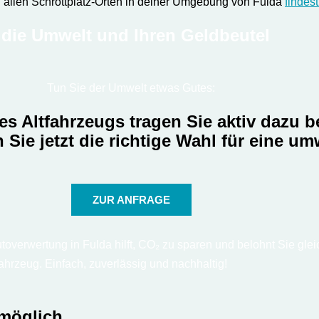
 allen Schrottplatz-Orten in deiner Umgebung von Fulda
findest
 die Umwelt und Ihren Geldbeutel
Tun Sie der Umwelt etwas Gutes:
s Altfahrzeugs tragen Sie aktiv dazu 
Sie jetzt die richtige Wahl für eine um
ZUR ANFRAGE
overwertung in Fulda hilft, CO₂ zu sparen und belohnt Sie gleich
fahrzeug. Einfach, zuverlässig und nachhaltig!
 möglich