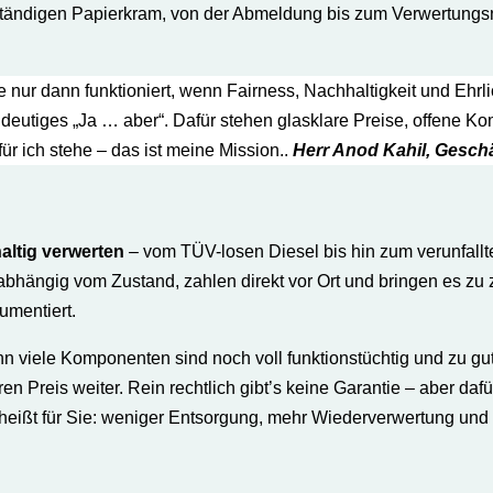
lständigen Papierkram, von der Abmeldung bis zum Verwertungs­
nur dann funktioniert, wenn Fairness, Nachhaltigkeit und Ehrl
ideutiges „Ja … aber“. Dafür stehen glasklare Preise, offene K
r ich stehe – das ist meine Mission..
Herr
Anod Kahi
l, Gesch
altig verwerten
– vom TÜV-losen Diesel bis hin zum verunfallte
bhängig vom Zustand, zahlen direkt vor Ort und bringen es zu ze
umentiert.
nn viele Komponenten sind noch voll funktionstüchtig und zu gut
ren Preis weiter. Rein rechtlich gibt’s keine Garantie – aber da
 heißt für Sie: weniger Entsorgung, mehr Wiederverwertung und e