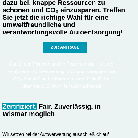
dazu bei, knappe Ressourcen zu
schonen und CO₂ einzusparen. Treffen
Sie jetzt die richtige Wahl für eine
umweltfreundliche und
verantwortungsvolle Autoentsorgung!
ZUR ANFRAGE
Gut für den Planeten und Ihr Portemonnaie – mit der
zertifizierten Autoverwertung in Wismar verringern Sie
CO₂-Ausstoß und bekommen bares Geld für Ihr
Altfahrzeug. Einfach, fair und nachhaltig!
Zertifiziert.
Fair. Zuverlässig.
in
Wismar möglich
Wir setzen bei der Autoverwertung ausschließlich auf