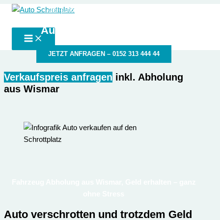
Zum
der autoschrottplatz in deiner Nähe
Auto Schrottplatz
Inhalt
Autoschrottplatz Wismar
springen
JETZT ANFRAGEN – 0152 313 444 44
Verkaufspreis anfragen
inkl. Abholung
aus Wismar
Fahrzeug Abholung aus Wismar, Geld erhalten – ganz
ohne Stress
Auto verschrotten und trotzdem Geld